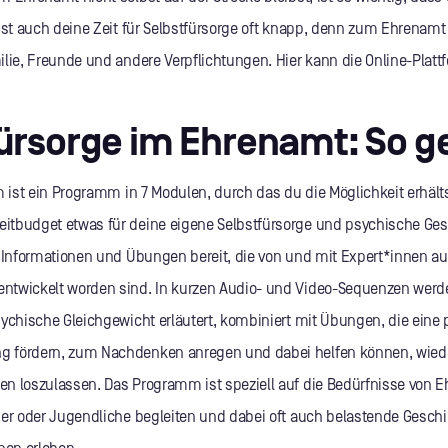
 ist auch deine Zeit für Selbstfürsorge oft knapp, denn zum Ehrena
ilie, Freunde und andere Verpflichtungen. Hier kann die Online-Plat
ürsorge im Ehrenamt: So ge
m ist ein Programm in 7 Modulen, durch das du die Möglichkeit erhälts
tbudget etwas für deine eigene Selbstfürsorge und psychische Gesu
e Informationen und Übungen bereit, die von und mit Expert*innen a
ntwickelt worden sind. In kurzen Audio- und Video-Sequenzen werd
ychische Gleichgewicht erläutert, kombiniert mit Übungen, die eine p
 fördern, zum Nachdenken anregen und dabei helfen können, wied
n loszulassen. Das Programm ist speziell auf die Bedürfnisse von 
der oder Jugendliche begleiten und dabei oft auch belastende Gesch