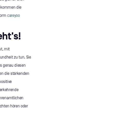
mt kommen die
tform
careyoo
ht's!
t, mit
ndheit zu tun. Sie
us genau diesen
en die stärkenden
ositive
erkehrende
Ehrenamtlichen
ichten hören oder