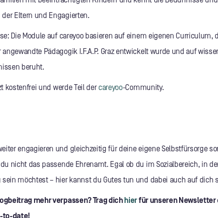
 Familien mit beeinträchtigten Kindern und kennt die Bedürfnisse und
der Eltern und Engagierten.
ise: Die Module auf careyoo basieren auf einem eigenen Curriculum
ür angewandte Pädagogik I.F.A.P. Graz entwickelt wurde und auf wisse
nissen beruht.
tzt kostenfrei und werde Teil der
careyoo
-Community.
iter engagieren und gleichzeitig für deine eigene Selbstfürsorge so
t du nicht das passende Ehrenamt. Egal ob du im Sozialbereich, in de
 sein möchtest – hier kannst du Gutes tun und dabei auch auf dich s
Blogbeitrag mehr verpassen? Trag dich
hier
für unseren Newsletter 
-to-date!