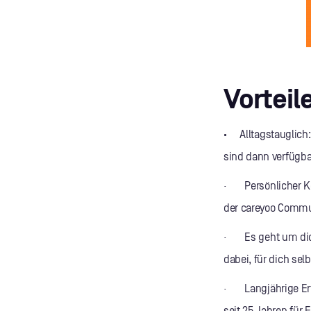
Vorteil
·
Alltagstauglich
sind dann verfügba
· Persönlicher Kon
der careyoo Commun
· Es geht um dich:
dabei, für dich sel
· Langjährige Erfa