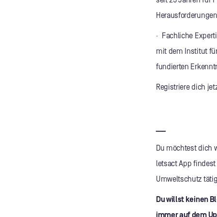
seit 25 Jahren für
Herausforderungen 
· Fachliche Expert
mit dem Institut f
fundierten Erkennt
Registriere dich je
___
Du möchtest dich we
letsact App findes
Umweltschutz tätig
Du willst keinen 
immer auf dem Up