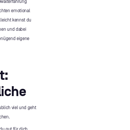
ewalterfahrung
ichten emotional
lleicht kennst du
nnen und dabei
genügend eigene
t:
liche
ublich viel und geht
chen.
du gut für dich