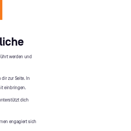
liche
eführt werden und
ir zur Seite. In
t einbringen.
nterstützt dich
hmen engagiert sich