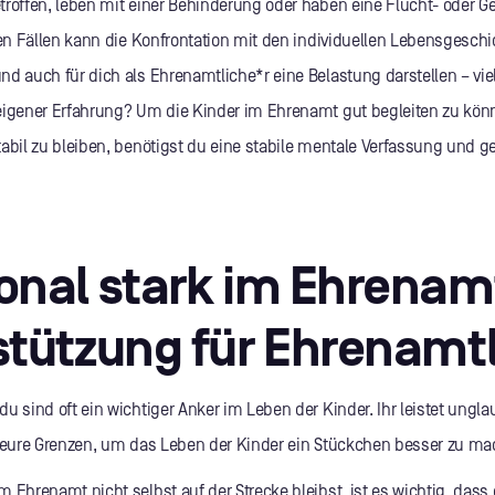
troffen, leben mit einer Behinderung oder haben eine Flucht- oder G
esen Fällen kann die Konfrontation mit den individuellen Lebensgesch
d auch für dich als Ehrenamtliche*r eine Belastung darstellen – vie
eigener Erfahrung? Um die Kinder im Ehrenamt gut begleiten zu kö
tabil zu bleiben, benötigst du eine stabile mentale Verfassung und 
onal stark im Ehrenam
stützung für Ehrenamt
u sind oft ein wichtiger Anker im Leben der Kinder. Ihr leistet ungla
n eure Grenzen, um das Leben der Kinder ein Stückchen besser zu ma
 Ehrenamt nicht selbst auf der Strecke bleibst, ist es wichtig, dass 