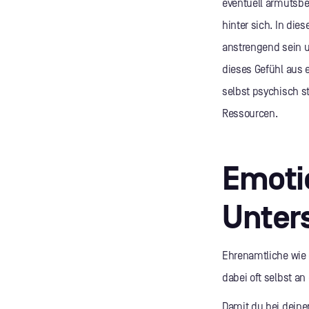
eventuell armutsbe
hinter sich. In di
anstrengend sein un
dieses Gefühl aus 
selbst psychisch s
Ressourcen.
Emoti
Unter
Ehrenamtliche wie d
dabei oft selbst a
Damit du bei deinem