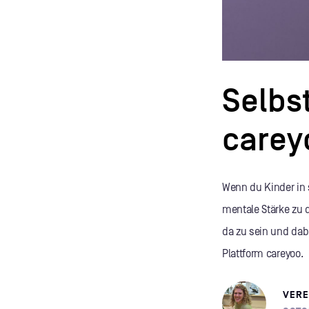
Selbs
carey
Wenn du Kinder in 
mentale Stärke zu de
da zu sein und dab
Plattform careyoo.
VER