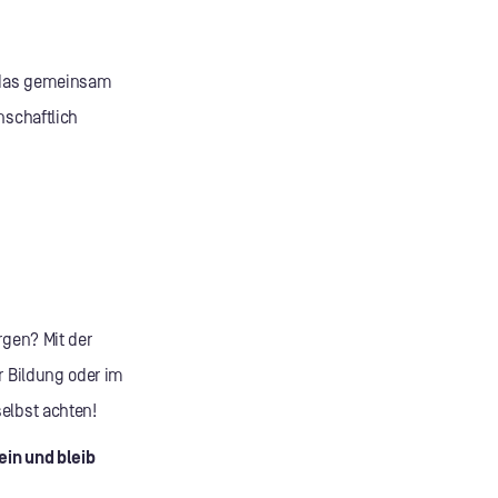
, das gemeinsam
nschaftlich
rgen? Mit der
r Bildung oder im
elbst achten!
ein und bleib