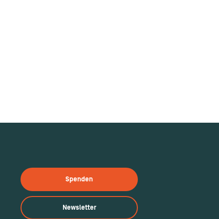
JUNE 22, 2024
letsact
Effektive Führung in gemeinnützigen
Organisationen
Spenden
Newsletter