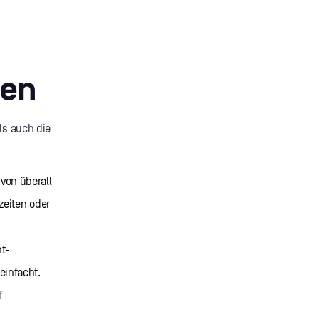
nen
als auch die
von überall
szeiten oder
t-
einfacht.
f