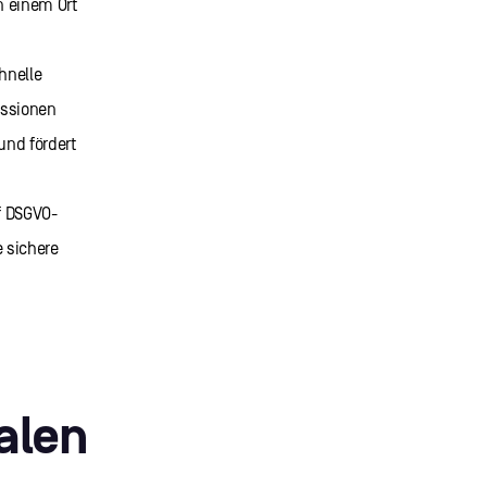
n einem Ort
hnelle
ussionen
und fördert
uf DSGVO-
 sichere
talen