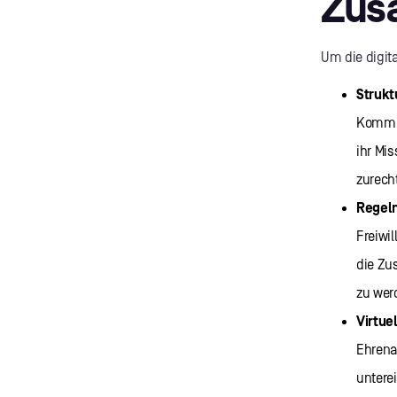
Zus
Um die digit
Strukt
Kommun
ihr Mi
zurech
Regel
Freiwi
die Zu
zu wer
Virtue
Ehrena
untere