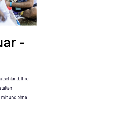
ar -
eutschland. Ihre
stalten
n mit und ohne