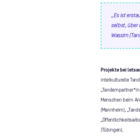
„Es ist erst
selbst, übe
Wassim (Tan
Projekte bei letsa
interkulturelle Ta
„Tandempartner*in 
Menschen beim Ank
(Mannheim), „Tand
„Öffentlichkeitsarb
(Tübingen).