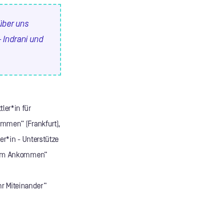
 über uns
 Indrani und
tler*in für
ommen“ (Frankfurt),
r*in - Unterstütze
beim Ankommen“
ehr Miteinander“