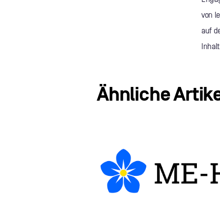
von l
auf d
Inhal
Ähnliche Artike