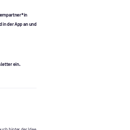
dempartner*in
d in der App an und
letter ein.
uch hinter der Idee