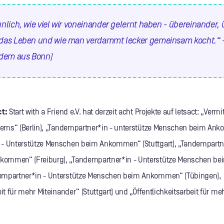
aunlich, wie viel wir voneinander gelernt haben - übereinander,
r das Leben und wie man verdammt lecker gemeinsam kocht.“ -
dem aus Bonn)
ct:
Start with a Friend e.V. hat derzeit acht Projekte auf letsact: „Vermit
ndems“ (Berlin), „Tandempartner*in - unterstütze Menschen beim Ank
- Unterstütze Menschen beim Ankommen“ (Stuttgart), „Tandempartne
ommen“ (Freiburg), „Tandempartner*in - Unterstütze Menschen 
empartner*in - Unterstütze Menschen beim Ankommen“ (Tübingen),
eit für mehr Miteinander“ (Stuttgart) und „Öffentlichkeitsarbeit für m