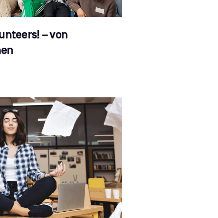
unteers! – von
hen