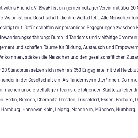
rt with a Friend e.V. (SwaF) ist ein gemeinnütziger Verein mit über 20
 Vision ist eine Gesellschaft, die ihre Vielfalt lebt. Alle Menschen f
rechtigt mit. Dafür schaffen wir persönliche Begegnungen zwischen
inwanderungserfahrung: Durch 1:1 Tandems und vielfältige Communit
gagement und schaffen Räume für Bildung, Austausch und Empowerm
as Ankommen, stärken die Menschen und den gesellschaftlichen Zus
 20 Standorten setzen sich mehr als 350 Engagierte mit viel Herzblu
teinander in der Gesellschaft ein. Als Tandemvermittler*innen, Commu
en machen unsere vielfältigen Teams die folgenden Städte zu lebendig
en, Berlin, Bremen, Chemnitz, Dresden, Düsseldorf, Essen, Bochum, 
g, Hamburg, Hannover, Köln, Leipzig, Mannheim, München, Nürnberg, 