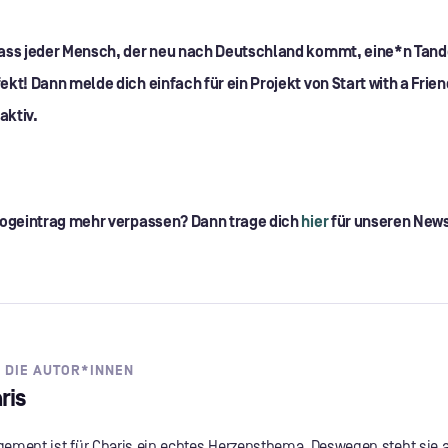
dass jeder Mensch, der neu nach Deutschland kommt, eine*n Tan
ekt! Dann melde dich einfach für ein Projekt von Start with a Frien
aktiv.
Blogeintrag mehr verpassen? Dann trage dich
hier
für unseren News
 DIE AUTOR*INNEN
ris
ement ist für Charis ein echtes Herzensthema. Deswegen steht sie a