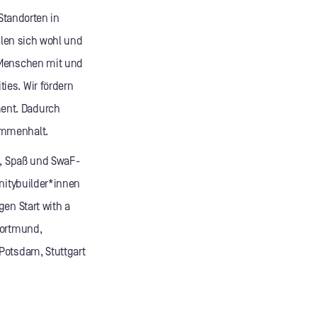
 Standorten in
ühlen sich wohl und
 Menschen mit und
ies. Wir fördern
ent. Dadurch
ammenhalt.
t, Spaß und SwaF-
nitybuilder*innen
en Start with a
Dortmund,
Potsdam, Stuttgart