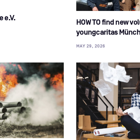
 e.V.
HOW TO find new vol
youngcaritas Münc
MAY 29, 2026