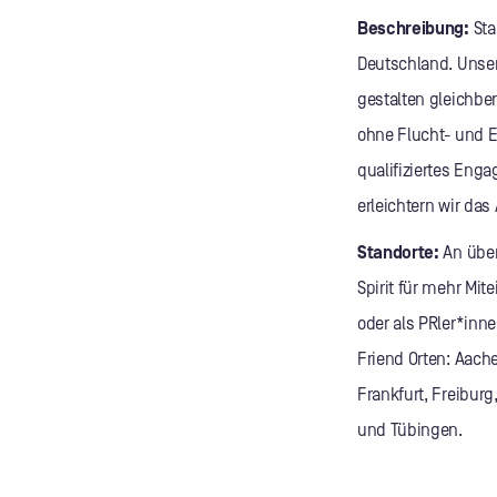
Beschreibung:
Sta
Deutschland. Unsere
gestalten gleichbe
ohne Flucht- und E
qualifiziertes En
erleichtern wir d
Standorte:
An über
Spirit für mehr Mi
oder als PRler*inn
Friend Orten: Aach
Frankfurt, Freibur
und Tübingen.