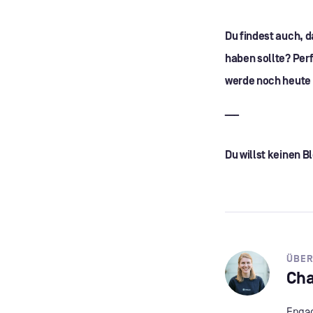
Du findest auch, 
haben sollte? Perf
werde noch heute 
___
Du willst keinen 
ÜBER
Cha
Engag