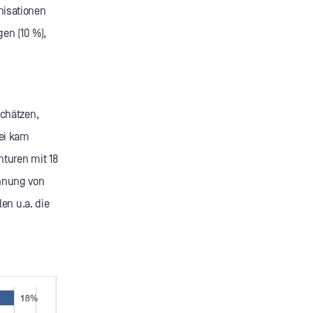
nisationen
gen (10 %),
schätzen,
bei kam
nturen mit 18
innung von
len u.a. die