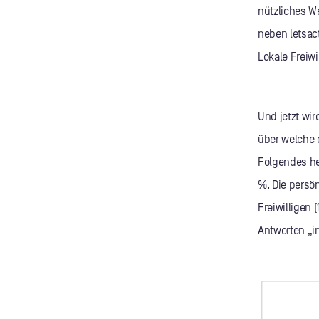
nützliches W
neben letsact
Lokale Freiw
Und jetzt wir
über welche 
Folgendes he
%. Die persö
Freiwilligen 
Antworten „i