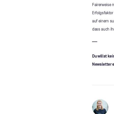
Fairerweise m
Erfolgsfakto
auf einem su
dass auch ih
___
Du willst k
Newsletter e