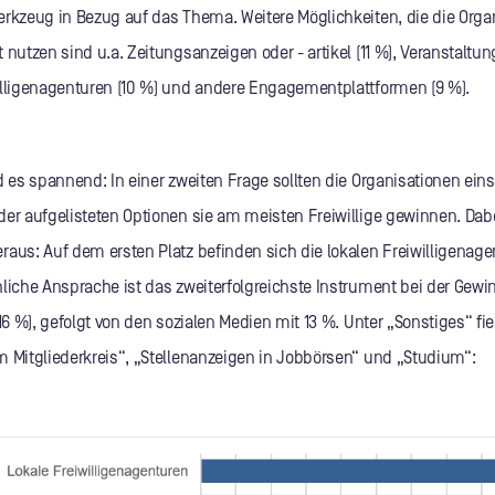
erkzeug in Bezug auf das Thema. Weitere Möglichkeiten, die die Orga
 nutzen sind u.a. Zeitungsanzeigen oder - artikel (11 %), Veranstaltun
illigenagenturen (10 %) und andere Engagementplattformen (9 %).
d es spannend: In einer zweiten Frage sollten die Organisationen ein
der aufgelisteten Optionen sie am meisten Freiwillige gewinnen. Da
raus: Auf dem ersten Platz befinden sich die lokalen Freiwilligenage
nliche Ansprache ist das zweiterfolgreichste Instrument bei der Gew
(16 %), gefolgt von den sozialen Medien mit 13 %. Unter „Sonstiges“ fie
m Mitgliederkreis“, „Stellenanzeigen in Jobbörsen“ und „Studium“: