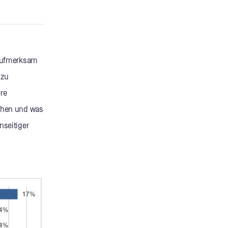
n aufmerksam
 zu
re
uchen und was
nseitiger