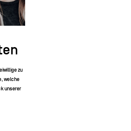
ten
iwillige zu
e, welche
ck unserer