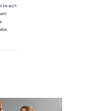
t sie auch
gerin
e
tter.