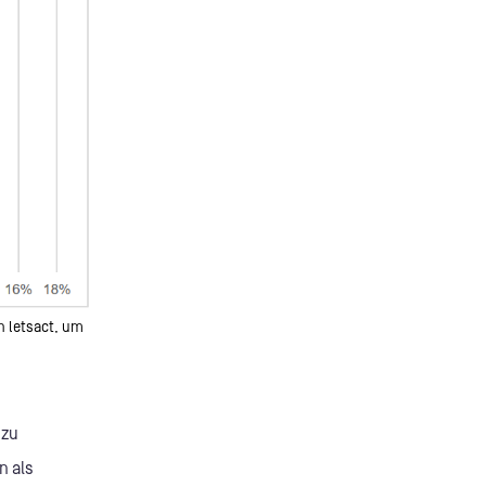
n letsact, um
 zu
n als