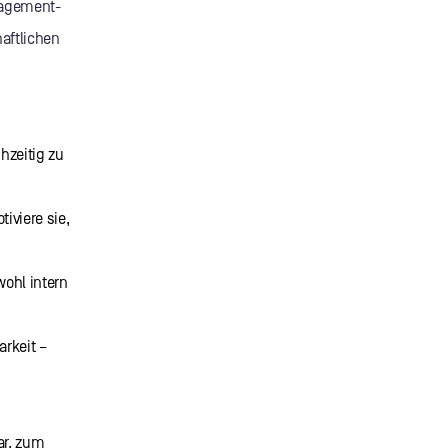
gagement-
aftlichen
hzeitig zu
iviere sie,
ohl intern
rkeit –
ar, zum