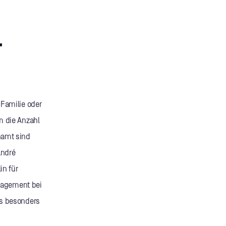
r
 Familie oder
m die Anzahl
namt sind
André
in für
ngagement bei
ls besonders