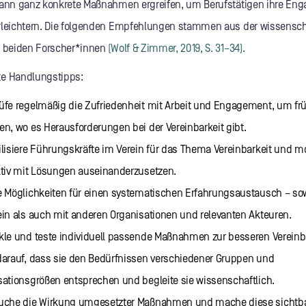
kann ganz konkrete Maßnahmen ergreifen, um Berufstätigen ihre En
rleichtern. Die folgenden Empfehlungen stammen aus der wissensch
r beiden Forscher*innen
(Wolf & Zimmer, 2019, S. 31–34).
e Handlungstipps:
üfe regelmäßig die Zufriedenheit mit Arbeit und Engagement, um frü
en, wo es Herausforderungen bei der Vereinbarkeit gibt.
lisiere Führungskräfte im Verein für das Thema Vereinbarkeit und mot
ktiv mit Lösungen auseinanderzusetzen.
e Möglichkeiten für einen systematischen Erfahrungsaustausch – sow
ein als auch mit anderen Organisationen und relevanten Akteuren.
kle und teste individuell passende Maßnahmen zur besseren Vereinba
darauf, dass sie den Bedürfnissen verschiedener Gruppen und
sationsgrößen entsprechen und begleite sie wissenschaftlich.
uche die Wirkung umgesetzter Maßnahmen und mache diese sichtb