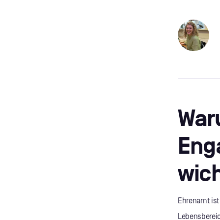
War
Eng
wich
Ehrenamt ist
Lebensbereich