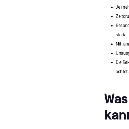
Je meh
Zeitdru
Besond
stark.
Mit lä
Unausg
Die Re
achtet.
Was 
kan