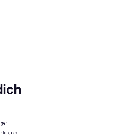
dich
iger
kten, als