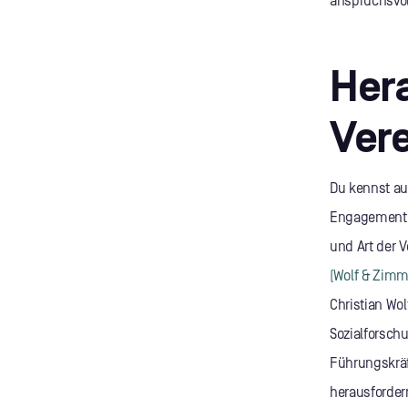
anspruchsvol
Hera
Vere
Du kennst au
Engagement –
und Art der 
(Wolf & Zimme
Christian Wo
Sozialforschu
Führungskräf
herausforder