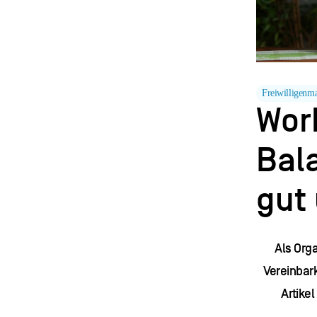
Freiwilligenm
Wor
Bal
gut
Als Orga
Vereinbar
Artikel