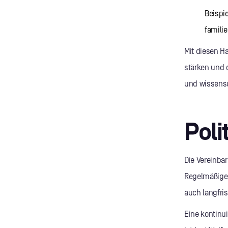
Beispi
famili
Mit diesen H
stärken und 
und wissensc
Poli
Die Vereinba
Regelmäßige 
auch langfris
Eine kontinui