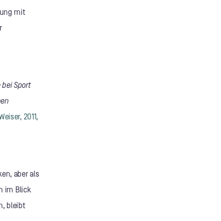
tung mit
r
 bei Sport
nen
Weiser, 2011,
en, aber als
n im Blick
, bleibt