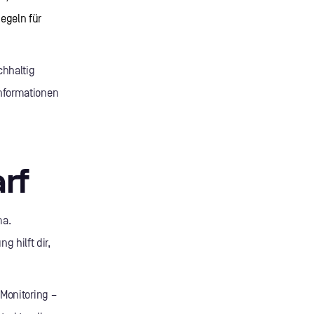
egeln für
chhaltig
Informationen
rf
ma.
 hilft dir,
 Monitoring –