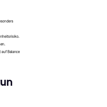
esonders
nheitsrisiko.
hen.
t auf Balance
tun