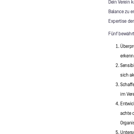
Dein Verein 
Balance zu e
Expertise de
Fünf bewährt
Überpr
erkenn
Sensibi
sich a
Schaff
im Ver
Entwic
achte 
Organi
Unters