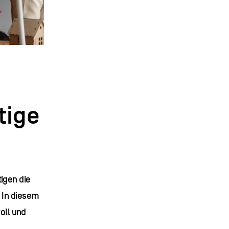
tige
tigen die
 In diesem
voll und